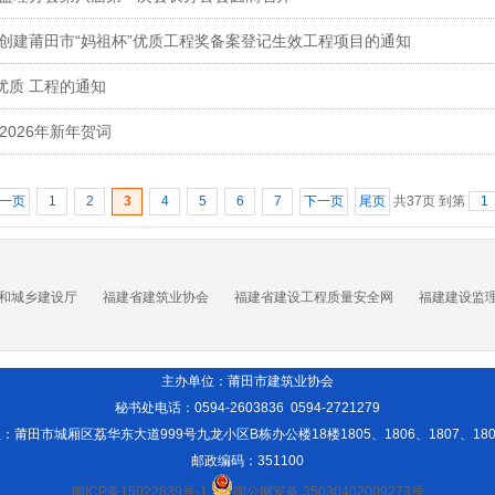
季度创建莆田市“妈祖杯”优质工程奖备案登记生效工程项目的通知
”优质 工程的通知
2026年新年贺词
一页
1
2
3
4
5
6
7
下一页
尾页
共37页 到第
和城乡建设厅
福建省建筑业协会
福建省建设工程质量安全网
福建建设监
主办单位：莆田市建筑业协会
秘书处电话：0594-2603836 0594-2721279
址：
莆田市城厢区荔华东大道999号九龙小区B栋办公楼18楼1805、1806、1807、180
邮政编码：351100
闽ICP备15022839号-1
闽公网安备 35030402009273号